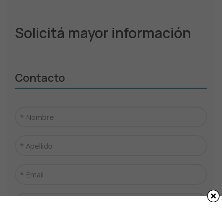
Solicitá mayor información
Contacto
Nombre
*
Apellido
*
Email
*
Teléfono
*