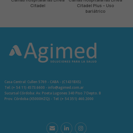
Citadel
Citadel Plus – Uso
bariátrico
Casa Central: Cullen 5769 - CABA - (C1431BXS)
Tel: (+ 54 11) 4573.6600 - info@agimed.com.ar
Sucursal Córdoba: Av. Poeta Lugones 340 Piso 7 Depto. B
Prov. Córdoba (X5000HZQ) - Tel: (+ 54 351) 460.2000