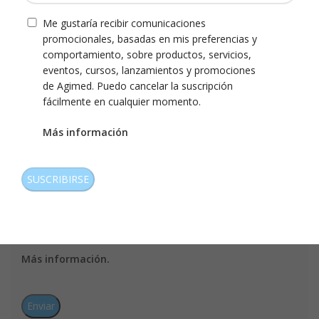
Descripción
interés
de
Consentimiento
Me gustaría recibir comunicaciones
*
consulta
promocionales, basadas en mis preferencias y
comportamiento, sobre productos, servicios,
eventos, cursos, lanzamientos y promociones
de Agimed. Puedo cancelar la suscripción
fácilmente en cualquier momento.
Más información
Consentimiento
Me gustaría recibir comunicaciones
CAPTCHA
promocionales, basadas en mis preferencias y
comportamiento, sobre productos, servicios,
eventos, cursos, lanzamientos y promociones
de Agimed. Puedo cancelar la suscripción
fácilmente en cualquier momento.
Más información.
CAPTCHA