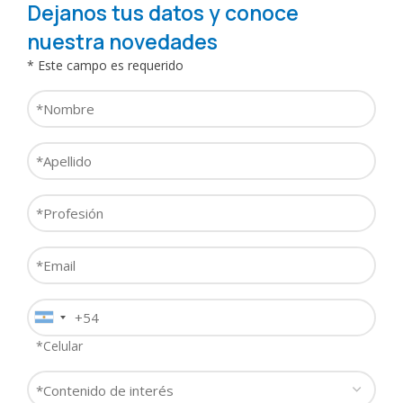
Dejanos tus datos y conoce
Institución
/
nuestra novedades
Lugar
Función
* Este campo es requerido
de
/
trabajo
Nombre
Cargo
Especialidad
*
*
*
*
Apellido
Localidad
*
*
Profesión
*
Consulta
Email
*
Motivo
Teléfono
de
*
Consulta
*Celular
Producto
*
*
Contenido
de