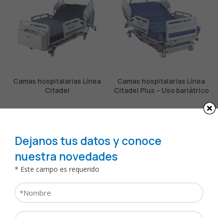
Camas hospitalarias Línea
Camas hospitalarias Línea
Citadel
Citadel Plus – Uso bariátrico
Dejanos tus datos y conoce
nuestra novedades
* Este campo es requerido
Nombre
*
Camas hospitalarias Línea
Camas hospitalarias Línea
Apellido