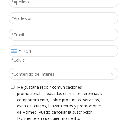
Enterprise
Prioma
*
Profesión
*
Email
*
Teléfono
*
*Celular
Contenido
Camillas traslado de
Flowtron ACS900 – Sistema
de
Paciente Línea LifeGuard
de compresión uniforme y
interés
secuencial
Consentimiento
Me gustaría recibir comunicaciones
*
promocionales, basadas en mis preferencias y
comportamiento, sobre productos, servicios,
eventos, cursos, lanzamientos y promociones
de Agimed. Puedo cancelar la suscripción
fácilmente en cualquier momento.