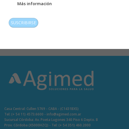
Más información
CAPTCHA
Grúas para movilización de
Soluciones para higiene de
pacientes
pacientes
Casa Central: Cullen 5769 - CABA - (C1431BXS)
Tel: (+ 54 11) 4573.6600 - info@agimed.com.ar
Sucursal Córdoba: Av. Poeta Lugones 340 Piso 6 Depto. B
Prov. Córdoba (X5000HZQ) - Tel: (+ 54 351) 460.2000