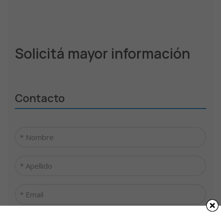
Solicitá mayor información
Contacto
Nombre
*
Apellido
*
Email
*
Teléfono