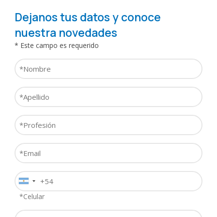
*
Dejanos tus datos y conoce
Institución
nuestra novedades
/
* Este campo es requerido
Lugar
Función
de
Nombre
/
trabajo
*
Cargo
Especialidad
*
*
Apellido
*
*
Localidad
Profesión
*
*
Consulta
Email
*
Teléfono
Motivo
*
de
*Celular
Consulta
Producto
Contenido