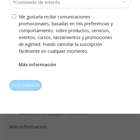
*
*
de
Descripción
interés
Consentimiento
Me gustaría recibir comunicaciones
de
*
promocionales, basadas en mis preferencias y
consulta
comportamiento, sobre productos, servicios,
eventos, cursos, lanzamientos y promociones
de Agimed. Puedo cancelar la suscripción
fácilmente en cualquier momento.
Más información
CAPTCHA
Consentimiento
Me gustaría recibir comunicaciones
promocionales, basadas en mis preferencias y
comportamiento, sobre productos, servicios,
eventos, cursos, lanzamientos y promociones
de Agimed. Puedo cancelar la suscripción
fácilmente en cualquier momento.
Más información.
CAPTCHA