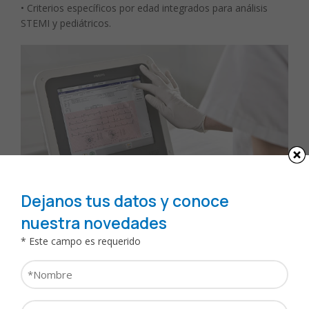
• Criterios específicos por edad integrados para análisis
STEMI y pediátricos.
Dejanos tus datos y conoce
nuestra novedades
* Este campo es requerido
Comunicación bidireccional
Nombre
*
Flexibilidad para ajustarse a la infraestructura de IT
Apellido