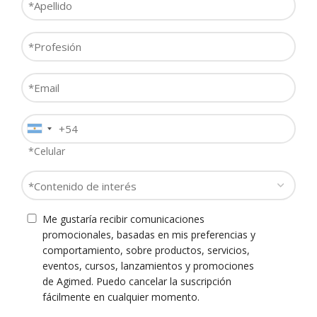
existente de la Institución. Descarga rápida de las listas de
*
trabajo y datos de filiación mediante LAN inalámbrica a
través de las comunicaciones estándar XML, HL7 y DICOM.
Profesión
Recuperación sencilla de las solicitudes de ECG de su
*
proveedor DICOM MWL, y almacenamiento de los ECG
Email
obtenidos en formato DICOM en su PACS.
*
Teléfono
*
*Celular
Contenido
de
interés
Consentimiento
Me gustaría recibir comunicaciones
*
promocionales, basadas en mis preferencias y
comportamiento, sobre productos, servicios,
eventos, cursos, lanzamientos y promociones
de Agimed. Puedo cancelar la suscripción
fácilmente en cualquier momento.