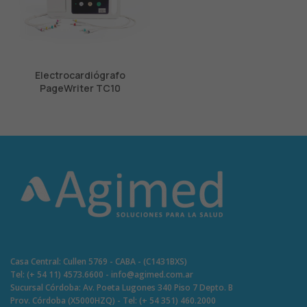
Electrocardiógrafo
PageWriter TC10
Casa Central: Cullen 5769 - CABA - (C1431BXS)
Tel: (+ 54 11) 4573.6600 - info@agimed.com.ar
Sucursal Córdoba: Av. Poeta Lugones 340 Piso 7 Depto. B
Prov. Córdoba (X5000HZQ) - Tel: (+ 54 351) 460.2000