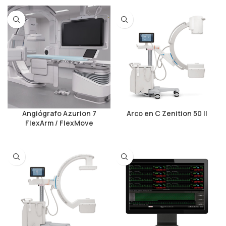
Angiógrafo Azurion 7
Arco en C Zenition 50 II
FlexArm / FlexMove