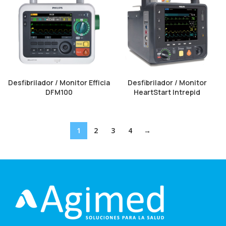
Desfibrilador / Monitor Efficia
Desfibrilador / Monitor
DFM100
HeartStart Intrepid
1
2
3
4
→