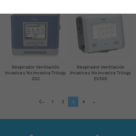
Respirador Ventilación
Respirador Ventilación
Invasiva y No Invasiva Trilogy
Invasiva y No Invasiva Trilogy
202
EV300
←
1
2
3
4
→