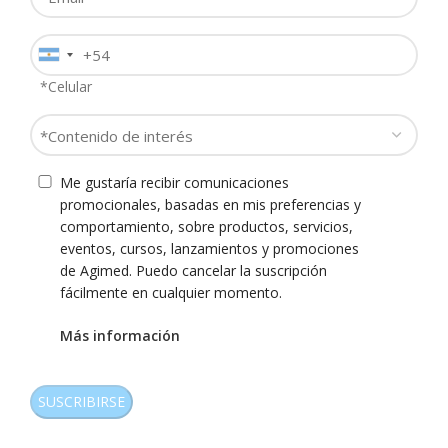
*
Teléfono
Monitores Multiparamétricos
Monitores Multiparamétricos
*
*Celular
Línea Goldway G30E / G40E
Línea IntelliVue MX850 /
MX750 / MX550 / MX500 /
Contenido
MX450 / MX400
de
interés
Consentimiento
Me gustaría recibir comunicaciones
*
promocionales, basadas en mis preferencias y
comportamiento, sobre productos, servicios,
eventos, cursos, lanzamientos y promociones
de Agimed. Puedo cancelar la suscripción
fácilmente en cualquier momento.
Más información
CAPTCHA
Monitores Multiparamétricos
Resonador Ingenia 1.5T
para salas de Resonancia
Evolution
Magnética MR400