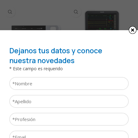
Dejanos tus datos y conoce
nuestra novedades
* Este campo es requerido
Monitores de Traslado
Monitores Multiparamétricos
IntelliVue X3 / MX100
Línea Efficia CM100 / CM120 /
Nombre
CM150
*
Apellido
*
Profesión
*
Email