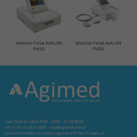
Monitor Fetal AVALON
Monitor Fetal AVALON
FM20
FM30
Casa Central: Cullen 5769 - CABA - (C1431BXS)
Tel: (+ 54 11) 4573.6600 - info@agimed.com.ar
Sucursal Córdoba: Av. Poeta Lugones 340 Piso 7 Depto. B