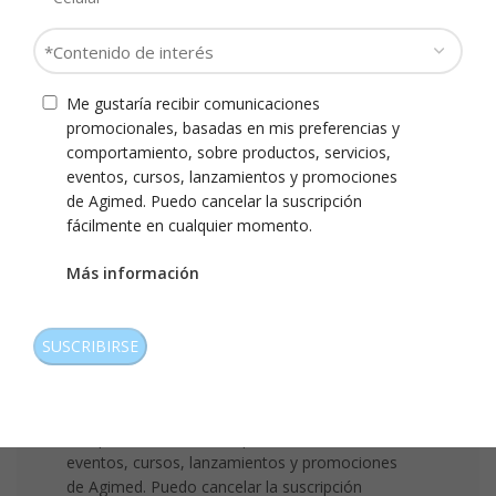
Motivo
Contenido
de
de
Consulta
interés
Producto
Consentimiento
Me gustaría recibir comunicaciones
*
*
*
promocionales, basadas en mis preferencias y
comportamiento, sobre productos, servicios,
Descripción
eventos, cursos, lanzamientos y promociones
de
de Agimed. Puedo cancelar la suscripción
consulta
fácilmente en cualquier momento.
Más información
CAPTCHA
Consentimiento
Me gustaría recibir comunicaciones
promocionales, basadas en mis preferencias y
comportamiento, sobre productos, servicios,
eventos, cursos, lanzamientos y promociones
de Agimed. Puedo cancelar la suscripción