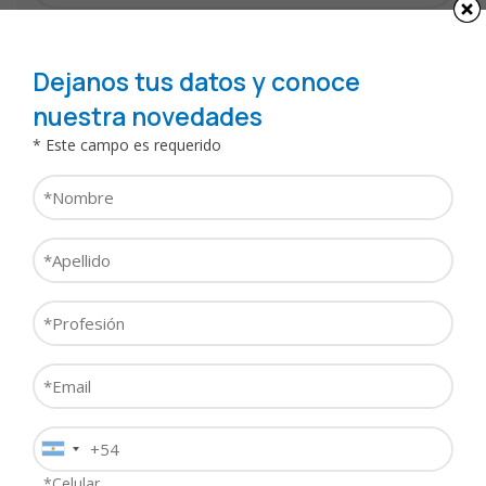
*
Email
*
Dejanos tus datos y conoce
Teléfono
nuestra novedades
*
* Este campo es requerido
Institución
Nombre
/
*
Lugar
Función
de
Apellido
/
trabajo
*
Cargo
Especialidad
*
*
Profesión
*
*
Localidad
Email
*
*
Consulta
Teléfono
*
*Celular