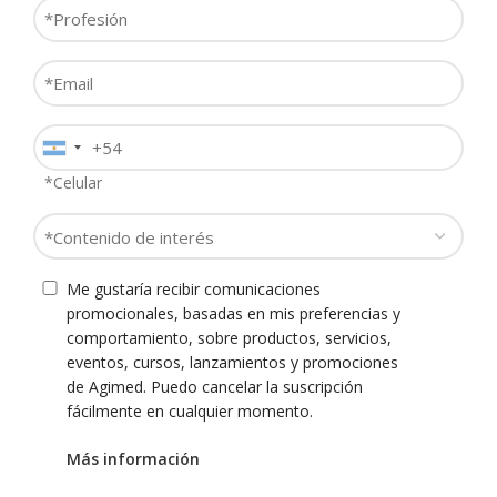
Profesión
*
Email
*
Teléfono
*
*Celular
Contenido
de
interés
Consentimiento
Me gustaría recibir comunicaciones
*
promocionales, basadas en mis preferencias y
comportamiento, sobre productos, servicios,
eventos, cursos, lanzamientos y promociones
de Agimed. Puedo cancelar la suscripción
fácilmente en cualquier momento.
Casa Central: Cullen 5769 - CABA - (C1431BXS)
Tel: (+ 54 11) 4573.6600 - info@agimed.com.ar
Más información
Sucursal Córdoba: Av. Poeta Lugones 340 Piso 7 Depto. B
Prov. Córdoba (X5000HZQ) - Tel: (+ 54 351) 460.2000